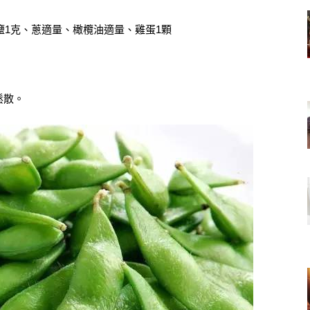
鹽1克、蔥適量、橄欖油適量、雞蛋1顆
鬆散。