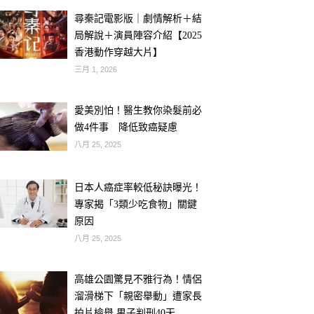
尋秦記電影版｜劇情解析＋結
局解說＋演員陣容介紹【2025
香港動作穿越大片】
三月 1, 2026
愛美別怕！醫生教你染髮前必
做4件事 降低致癌疑慮
八月 25, 2025
日本人癌症率較低秘訣曝光！
專家揭「3類少吃食物」關鍵
原因
八月 25, 2025
高雄公園驚見不雅行為！情侶
溜滑梯下「親密舉動」遭家長
拍片檢舉 男子判刑40天