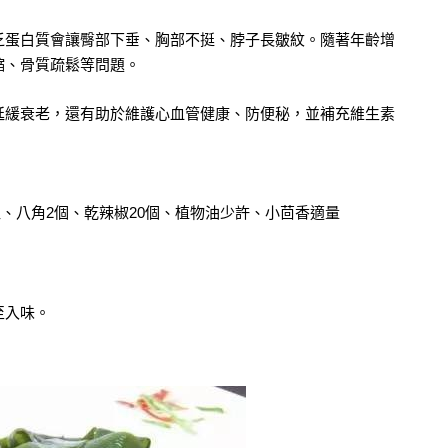
乏蛋白質會讓臀部下垂、胸部不挺、脖子長皺紋。隨著年齡增
縮、骨質疏鬆等問題。
延緩衰老，還有助於維護心血管健康、防便秘，並補充維生素
0粒、八角2個、乾辣椒20個、植物油少許、小茴香適量
至入味。