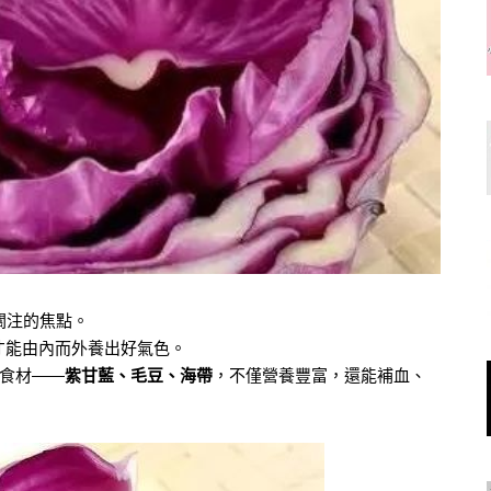
關注的焦點。
才能由內而外養出好氣色。
的食材——
紫甘藍、毛豆、海帶
，不僅營養豐富，還能補血、