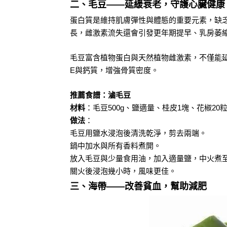
二、毛豆——延緩衰老，守護心臟健康
蛋白質是維持肌膚彈性與體態的重要元素，缺
長，雌激素流失還會引發更年期提早、乳房萎
毛豆富含植物蛋白與天然植物雌激素，不僅能
E與鈣質，增強骨質密度。
推薦食譜：滷毛豆
材料
：毛豆500g、鹽適量、桂皮1塊、花椒2
做法
：
毛豆用鹽水浸泡後清洗乾淨，剪去兩端。
鍋中加水與所有香料煮開。
放入毛豆與少量食用油，加入適量鹽，中火煮
關火後浸泡幾小時，風味更佳。
三、海帶——改善貧血，幫助減肥