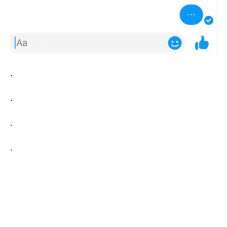
.
.
.
.