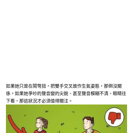
如果她只是在鬧彆扭，把雙手交叉故作生氣姿態，那倒沒關
係。如果她爭吵的聲音變的尖銳、甚至聲音模糊不清、眼睛往
下看，那這狀況才必須值得關注。