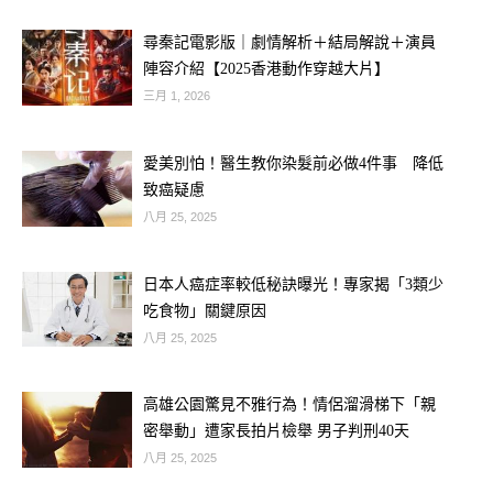
尋秦記電影版｜劇情解析＋結局解說＋演員
陣容介紹【2025香港動作穿越大片】
三月 1, 2026
愛美別怕！醫生教你染髮前必做4件事 降低
致癌疑慮
八月 25, 2025
日本人癌症率較低秘訣曝光！專家揭「3類少
吃食物」關鍵原因
八月 25, 2025
高雄公園驚見不雅行為！情侶溜滑梯下「親
密舉動」遭家長拍片檢舉 男子判刑40天
八月 25, 2025