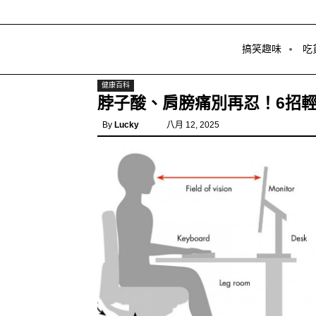
搞笑趣味
吃
健康百科
脖子酸、肩膀痛別再忍！6招
By
Lucky
八月 12, 2025