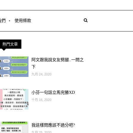
我們
使用條款
熱門文章
阿文跟我說女友劈腿..一問之
下
九月 24, 2020
小芬一句話立馬完勝XD
十月 16, 2020
我這樣問應該不過分吧?
九月 25, 2020