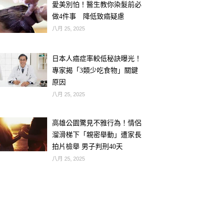
愛美別怕！醫生教你染髮前必
做4件事 降低致癌疑慮
八月 25, 2025
日本人癌症率較低秘訣曝光！
專家揭「3類少吃食物」關鍵
原因
八月 25, 2025
高雄公園驚見不雅行為！情侶
溜滑梯下「親密舉動」遭家長
拍片檢舉 男子判刑40天
八月 25, 2025