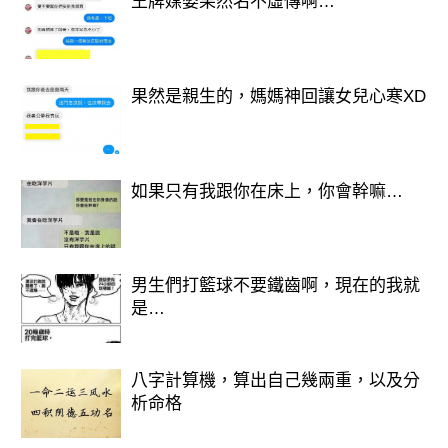
王牌媒婆果然名不虛傳啊…
果然是親生的，媽媽神回讓女兒心寒XD
如果只有我跟你在床上，你會幹嘛…
男生們打籃球不要鐵齒啊，現在的我就
是…
八字計算機，算出自己幾兩重，以及分
析命格