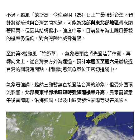
不過，颱風「范斯高」今晚至明（25）日上午最接近台灣，預
計將從琉球與台灣之間掠過，可能為
北部與東北部地區
帶來顯
著降雨。但因其結構偏小、強度中等，目前發布海上颱風警報
的機率仍偏低，對台灣陸地威脅有限。
至於第8號颱風「竹節草」，氣象署預估將先登陸菲律賓，再
轉向北上，從台灣東方外海通過。預計
本週五至週六
是最接近
台灣的關鍵時間點，相關動態氣象單位正密切追蹤中。
氣象署強調，雖然三颱暫無直接登陸台灣的跡象，但受外圍環
流影響，
北部與東半部地區短時強降雨機率升高
，民眾需留意
午後雷陣雨、沿海強風，以及山區突發性豪雨等災害風險。