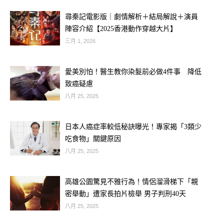
尋秦記電影版｜劇情解析＋結局解說＋演員
陣容介紹【2025香港動作穿越大片】
三月 1, 2026
愛美別怕！醫生教你染髮前必做4件事 降低
致癌疑慮
八月 25, 2025
日本人癌症率較低秘訣曝光！專家揭「3類少
吃食物」關鍵原因
八月 25, 2025
高雄公園驚見不雅行為！情侶溜滑梯下「親
密舉動」遭家長拍片檢舉 男子判刑40天
八月 25, 2025