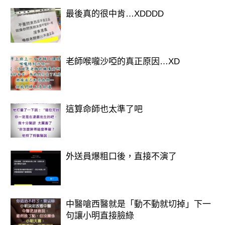
最後真的很中肯…XDDDD
老師喉嚨沙啞的真正原因…XD
這算命師也太準了吧
外送員爆粗口後，直接不演了
中醫嗆西醫就是「動不動就切掉」下一
句讓小明直接臉綠