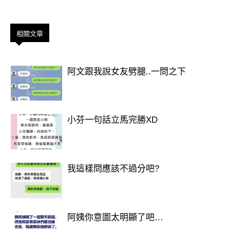
相關文章
阿文跟我說女友劈腿..一問之下
小芬一句話立馬完勝XD
我這樣問應該不過分吧?
阿姨你意圖太明顯了吧…