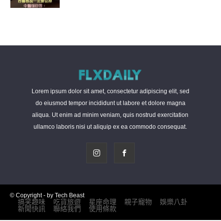
Lorem ipsum dolor sit amet, consectetur adipiscing elit, sed
do eiusmod tempor incididunt ut labore et dolore magna
aliqua. Ut enim ad minim veniam, quis nostrud exercitation
ullamco laboris nisi ut aliquip ex ea commodo consequat.
© Copyright - by Tech Beast
搞笑趣味
吃貨旅遊
星座命理
親子寵物
娛樂八卦
新聞快訊
聯絡我們
使用條款