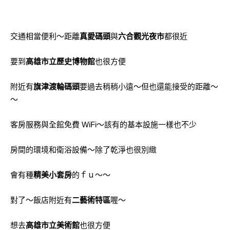
交通相當便利～距離
真愛碼頭
與
六合觀光夜市
都很近
要到
高雄市立歷史博物館
也很方便
附近有
旗津渡輪碼頭
要過去稍稍小遠～但也還能接受的距離～
～
客房服務與全館免費 WiFi～該有的基本設施一樣也不少
房間的環境和衛浴設備～除了乾淨也很別緻
會有種
精美小套房
的ｆｕ～～
對了～飯店附近有
二藝術特區
喔～
想去
高雄市立美術館
也很方便