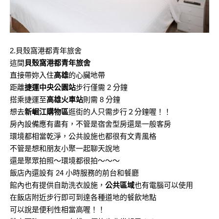
2.貝殼窩港都青年旅舍
這間
貝殼窩港都青年旅舍
直接帶妳入住
高雄
的心臟地帶
距離
捷運中央公園站
步行僅需 2 分鐘
搭乘捷運至
高雄火車站
則需 8 分鐘
想去
新崛江購物區
逛街的人只需步行２分鐘喔！！
房內設備應有盡有，不管是宿舍型房還是一般客房
環境都相當乾淨，公共設施也都很有文青風格
不管是想和朋友小聚一起聊天說地
還是聚眾拍照～環境都很拍～～～
飯店內還設有 24 小時服務的前台和餐廳
館內也有提供自助洗衣設施，
公共區域
也有電腦可以使用
在飯店附近步行即可到達各種道地的餐飲地點
可以說是便利性相當高喔！！