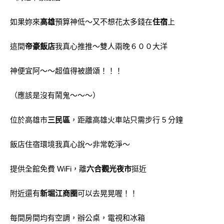
如果妳來
高雄
預算神低～又不想花太多錢在
住宿
上
這間
帝豪飯店
我真心推推～雙人兩晚６００大洋
神便宜阿～～超值得被讚頌！！！
（應該是沒有鬧鬼～～～）
位於高雄市
三民區
，距離高雄火車站只需步行 5 分鐘
飯店住宿環境我真心說～非常乾淨～
提供全館免費 WiFi，離
六合觀光夜市
挺近
附近還有
新堀江商圈
可以去晃晃喔！！
每間房間均有空調，辦公桌，電視和冰箱