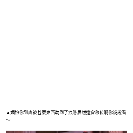
▲媚娘你到底被甚麼東西勒到了痕跡居然還會移位啊你說說看
～