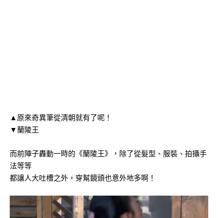
▲原來奇異筆從清朝就有了呢！
▼蘭陵王
而前陣子轟動一時的《蘭陵王》，除了從髮型、服裝、拍攝手
法等等
都讓人大吐槽之外，穿幫鏡頭也意外地多啊！