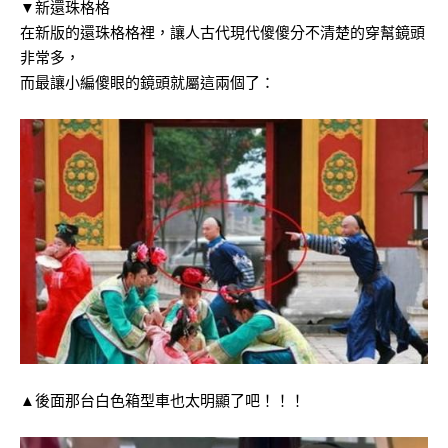
▼新還珠格格
在新版的還珠格格裡，讓人古代現代傻傻分不清楚的穿幫鏡頭
非常多，
而最讓小編傻眼的鏡頭就屬這兩個了：
▲後面那台白色箱型車也太明顯了吧！！！