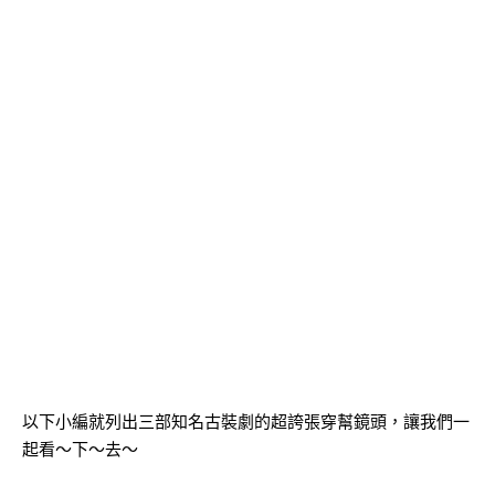
以下小編就列出三部知名古裝劇的超誇張穿幫鏡頭，讓我們一
起看～下～去～