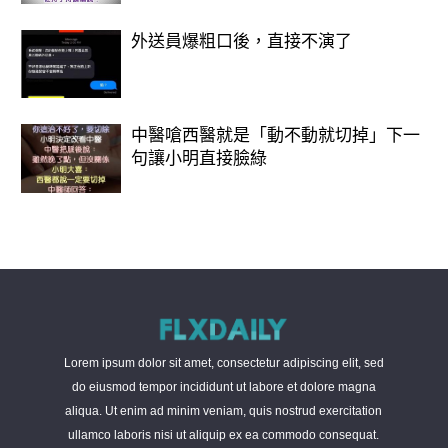
外送員爆粗口後，直接不演了
中醫嗆西醫就是「動不動就切掉」下一
句讓小明直接臉綠
Lorem ipsum dolor sit amet, consectetur adipiscing elit, sed
do eiusmod tempor incididunt ut labore et dolore magna
aliqua. Ut enim ad minim veniam, quis nostrud exercitation
ullamco laboris nisi ut aliquip ex ea commodo consequat.