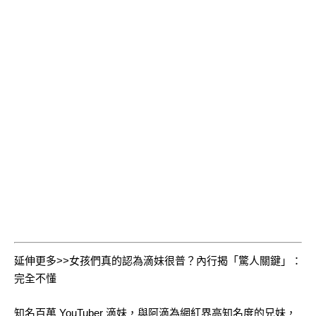
延伸更多>>女孩們真的認為滴妹很普？內行揭「驚人關鍵」：
完全不懂
知名百萬 YouTuber 滴妹，與阿滴為網紅界高知名度的兄妹，