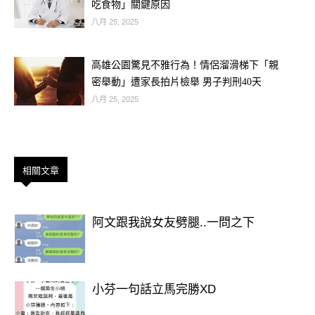
吃食物」關鍵原因
八月 25, 2025
高雄公園驚見不雅行為！情侶溜滑梯下「親
密舉動」遭家長拍片檢舉 男子判刑40天
八月 25, 2025
相關文章
阿文跟我說女友劈腿..一問之下
小芬一句話立馬完勝XD