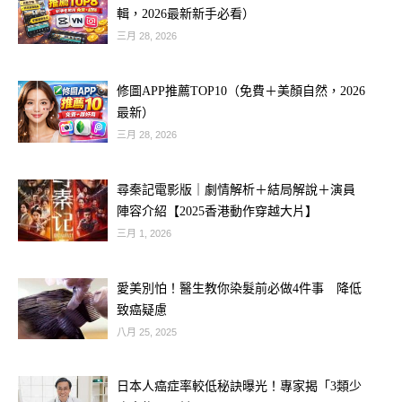
輯，2026最新新手必看）
三月 28, 2026
修圖APP推薦TOP10（免費＋美顏自然，2026
最新）
三月 28, 2026
尋秦記電影版｜劇情解析＋結局解說＋演員
陣容介紹【2025香港動作穿越大片】
三月 1, 2026
愛美別怕！醫生教你染髮前必做4件事 降低
致癌疑慮
八月 25, 2025
日本人癌症率較低秘訣曝光！專家揭「3類少