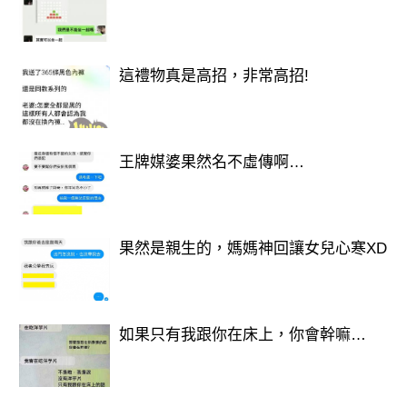
這禮物真是高招，非常高招!
王牌媒婆果然名不虛傳啊…
果然是親生的，媽媽神回讓女兒心寒XD
如果只有我跟你在床上，你會幹嘛…