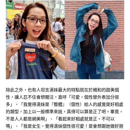
除此之外，也有人坦言滴妹最大的特點就在於親和的甜美個
性，讓人忍不住會想關注，直呼「可愛，個性替外表加分很
多」、「我覺得滴妹是『整體』（個性）給人的感覺是好相處
的類型，加上以一般標準來說，真得可以算是正了吧。畢竟，
不是人人都是網美啊」、「看起來好相處就是正，不可以
嗎」、「我是女生，覺得滴妹個性很可愛！是會想跟她做好朋