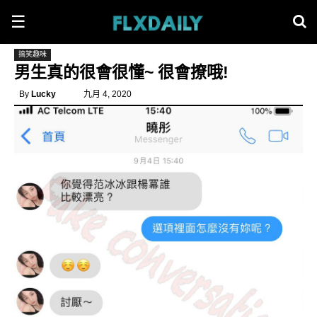
☰
搞笑趣味
男生真的很會很懂~ 很會撩哦!
By
Lucky
九月 4, 2020