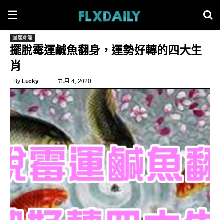
☰
星座命理
擺脫霉運鹹魚翻身，運勢好轉的四大生
肖
By
Lucky
九月 4, 2020