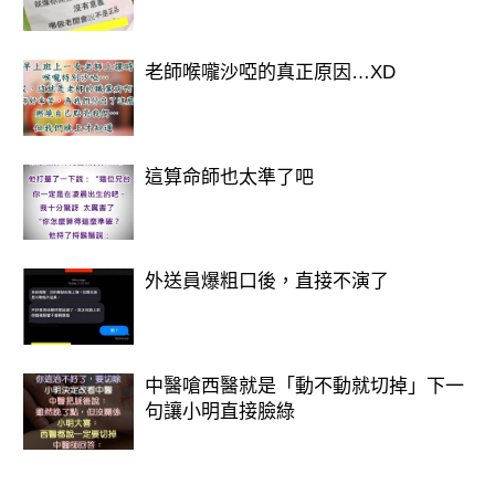
老師喉嚨沙啞的真正原因…XD
這算命師也太準了吧
外送員爆粗口後，直接不演了
中醫嗆西醫就是「動不動就切掉」下一
句讓小明直接臉綠