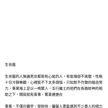
生肖龍
生肖龍的人無論男女都是有心氣的人，有氣場卻不高傲，性格
十分冷靜樂觀，心裡裝不下太多煩惱，只知默不作聲的暗自努
力，事業場上足以一鳴驚人，五行屬土的他們在各路財神的相
助之下，開局就有喜事，驚喜連連在
事業，不僅升職早，發財快，屬龍人更能遇到不少貴人的傾力