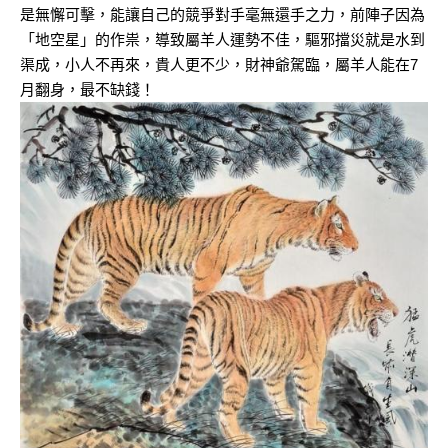
是無懈可擊，能讓自己的競爭對手毫無還手之力，前陣子因為
「地空星」的作祟，導致屬羊人運勢不佳，驅邪擋災就是水到
渠成，小人不再來，貴人更不少，財神爺駕臨，屬羊人能在7
月翻身，最不缺錢！