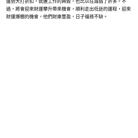
運勢大打折扣，就連工作的興致，也比以往減弱了許多。不
過，將會迎來財運攀升帶來機會，順利走出低迷的運程，迎來
財運爆棚的機會，他們財庫豐盈，日子福祿不缺。