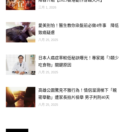
陣容介紹【2025香港動作穿越大片】
三月 1, 2026
愛美別怕！醫生教你染髮前必做4件事 降低
致癌疑慮
八月 25, 2025
日本人癌症率較低秘訣曝光！專家揭「3類少
吃食物」關鍵原因
八月 25, 2025
高雄公園驚見不雅行為！情侶溜滑梯下「親
密舉動」遭家長拍片檢舉 男子判刑40天
八月 25, 2025