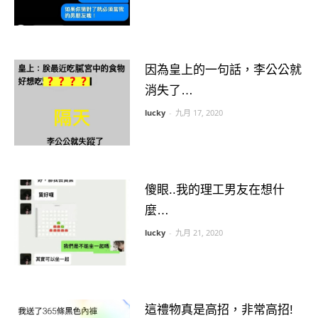
因為皇上的一句話，李公公就
消失了…
lucky
-
九月 17, 2020
傻眼..我的理工男友在想什
麼…
lucky
-
九月 21, 2020
這禮物真是高招，非常高招!