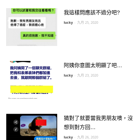
我這樣問應該不過分吧?
lucky
-
九月 25, 2020
阿姨你意圖太明顯了吧…
lucky
-
九月 23, 2020
猜對了就要當我男朋友噢，沒
想到對方回…
lucky
-
九月 26, 2020