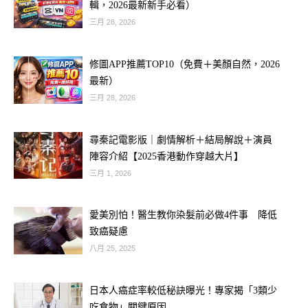
輯，2026最新新手必看）
三月 28, 2026
修圖APP推薦TOP10（免費＋美顏自然，2026
最新）
三月 28, 2026
尋秦記電影版｜劇情解析＋結局解說＋演員
陣容介紹【2025香港動作穿越大片】
三月 1, 2026
愛美別怕！醫生教你染髮前必做4件事 降低
致癌疑慮
八月 25, 2025
日本人癌症率較低秘訣曝光！專家揭「3類少
吃食物」關鍵原因