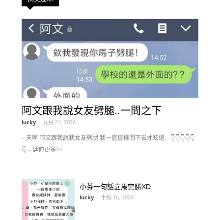
阿文跟我說女友劈腿..一問之下
lucky
-
九月 24, 2020
– 天啊 阿文跟我說我女友劈腿 我一直這樣問下去才知道… 👇👇👇👇👇
👇 – 延伸更多>>
小芬一句話立馬完勝XD
lucky
-
十月 16, 2020