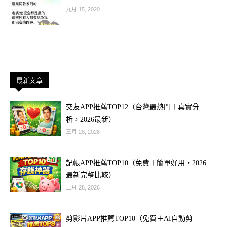
九月 15, 2020
最新文章
交友APP推薦TOP12（台灣最熱門＋真實分
析，2026最新）
三月 28, 2026
記帳APP推薦TOP10（免費＋簡單好用，2026
最新完整比較）
三月 28, 2026
剪影片APP推薦TOP10（免費＋AI自動剪