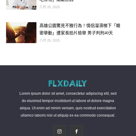
八月 25, 2025
高雄公園驚見不雅行為！情侶溜滑梯下「親
密舉動」遭家長拍片檢舉 男子判刑40天
八月 25, 2025
Lorem ipsum dolor sit amet, consectetur adipiscing elit, sed
do eiusmod tempor incididunt ut labore et dolore magna
aliqua. Ut enim ad minim veniam, quis nostrud exercitation
ullamco laboris nisi ut aliquip ex ea commodo consequat.