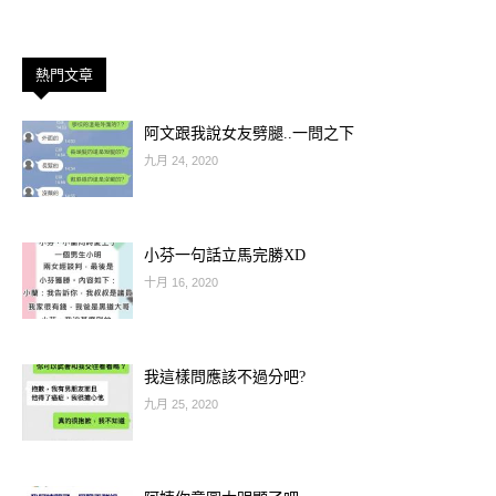
熱門文章
阿文跟我說女友劈腿..一問之下
九月 24, 2020
小芬一句話立馬完勝XD
十月 16, 2020
我這樣問應該不過分吧?
九月 25, 2020