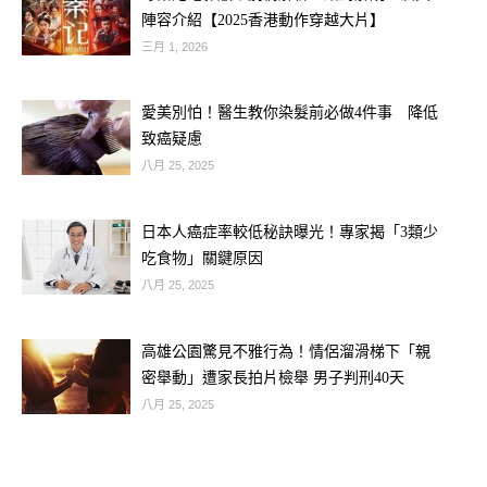
陣容介紹【2025香港動作穿越大片】
三月 1, 2026
愛美別怕！醫生教你染髮前必做4件事 降低
致癌疑慮
八月 25, 2025
日本人癌症率較低秘訣曝光！專家揭「3類少
吃食物」關鍵原因
八月 25, 2025
高雄公園驚見不雅行為！情侶溜滑梯下「親
密舉動」遭家長拍片檢舉 男子判刑40天
八月 25, 2025