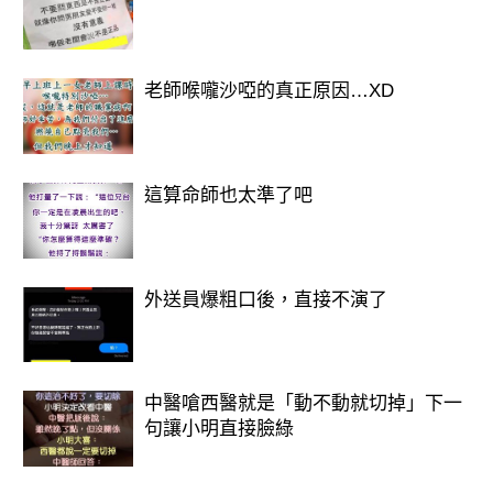
老師喉嚨沙啞的真正原因…XD
這算命師也太準了吧
外送員爆粗口後，直接不演了
中醫嗆西醫就是「動不動就切掉」下一
句讓小明直接臉綠